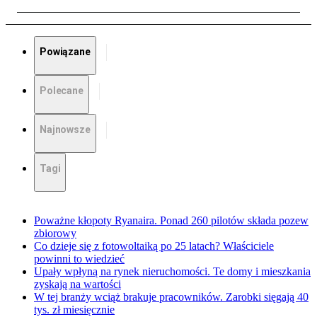
Powiązane
Polecane
Najnowsze
Tagi
Poważne kłopoty Ryanaira. Ponad 260 pilotów składa pozew
zbiorowy
Co dzieje się z fotowoltaiką po 25 latach? Właściciele
powinni to wiedzieć
Upały wpłyną na rynek nieruchomości. Te domy i mieszkania
zyskają na wartości
W tej branży wciąż brakuje pracowników. Zarobki sięgają 40
tys. zł miesięcznie