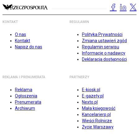
KONTAKT
REGULAMIN
O nas
Polityka Prywatności
Kontakt
Zmiana ustawień zgód
Napisz do nas
Regulamin serwisu
Informacje o nadawcy
Deklaracja dostępności
REKLAMA I PRENUMERATA
PARTNERZY
Reklama
E-kiosk.pl
Ogłoszenia
E-gazety.pl
Prenumerata
Nexto.pl
Archiwum
Mała księgowość
Kancelarierp.pl
Wieści Rolnicze
Życie Warszawy