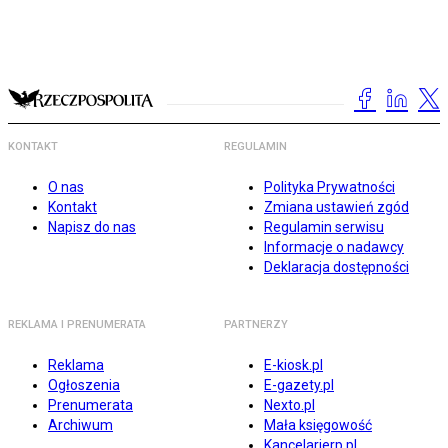
KONTAKT
REGULAMIN
O nas
Polityka Prywatności
Kontakt
Zmiana ustawień zgód
Napisz do nas
Regulamin serwisu
Informacje o nadawcy
Deklaracja dostępności
REKLAMA I PRENUMERATA
PARTNERZY
Reklama
E-kiosk.pl
Ogłoszenia
E-gazety.pl
Prenumerata
Nexto.pl
Archiwum
Mała księgowość
Kancelarierp.pl