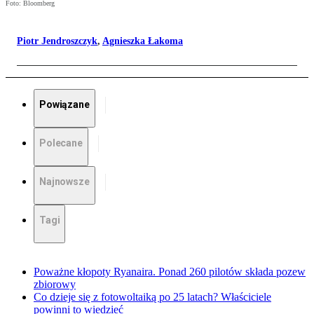
Foto: Bloomberg
Piotr Jendroszczyk
,
Agnieszka Łakoma
Powiązane
Polecane
Najnowsze
Tagi
Poważne kłopoty Ryanaira. Ponad 260 pilotów składa pozew
zbiorowy
Co dzieje się z fotowoltaiką po 25 latach? Właściciele
powinni to wiedzieć