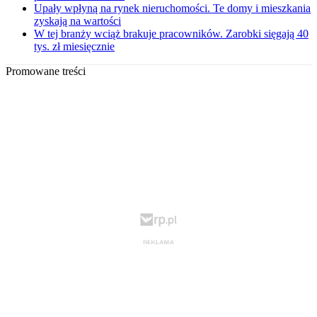
Upały wpłyną na rynek nieruchomości. Te domy i mieszkania
zyskają na wartości
W tej branży wciąż brakuje pracowników. Zarobki sięgają 40
tys. zł miesięcznie
Promowane treści