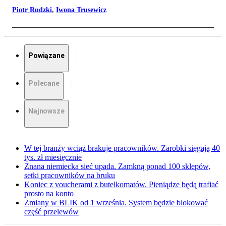
Piotr Rudzki
,
Iwona Trusewicz
Powiązane
Polecane
Najnowsze
W tej branży wciąż brakuje pracowników. Zarobki sięgają 40
tys. zł miesięcznie
Znana niemiecka sieć upada. Zamkną ponad 100 sklepów,
setki pracowników na bruku
Koniec z voucherami z butelkomatów. Pieniądze będą trafiać
prosto na konto
Zmiany w BLIK od 1 września. System będzie blokować
część przelewów