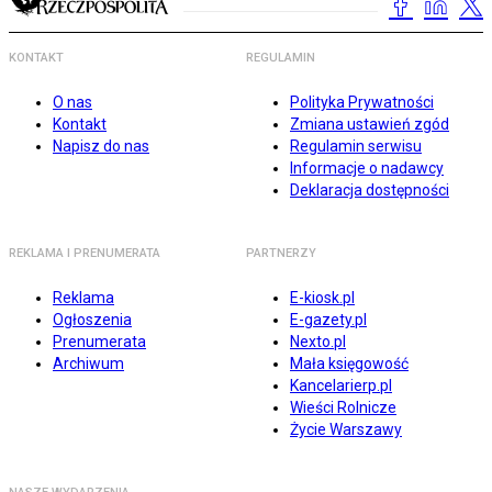
KONTAKT
REGULAMIN
O nas
Polityka Prywatności
Kontakt
Zmiana ustawień zgód
Napisz do nas
Regulamin serwisu
Informacje o nadawcy
Deklaracja dostępności
REKLAMA I PRENUMERATA
PARTNERZY
Reklama
E-kiosk.pl
Ogłoszenia
E-gazety.pl
Prenumerata
Nexto.pl
Archiwum
Mała księgowość
Kancelarierp.pl
Wieści Rolnicze
Życie Warszawy