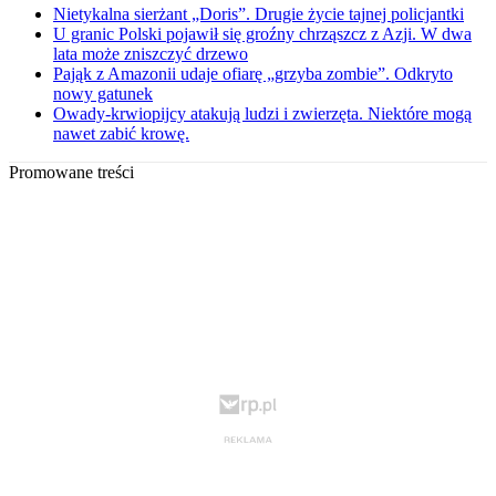
Nietykalna sierżant „Doris”. Drugie życie tajnej policjantki
U granic Polski pojawił się groźny chrząszcz z Azji. W dwa
lata może zniszczyć drzewo
Pająk z Amazonii udaje ofiarę „grzyba zombie”. Odkryto
nowy gatunek
Owady-krwiopijcy atakują ludzi i zwierzęta. Niektóre mogą
nawet zabić krowę.
Promowane treści