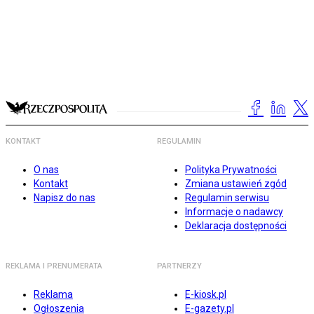
KONTAKT
REGULAMIN
O nas
Polityka Prywatności
Kontakt
Zmiana ustawień zgód
Napisz do nas
Regulamin serwisu
Informacje o nadawcy
Deklaracja dostępności
REKLAMA I PRENUMERATA
PARTNERZY
Reklama
E-kiosk.pl
Ogłoszenia
E-gazety.pl