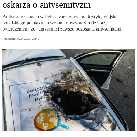
oskarża o antysemityzm
Ambasador Izraela w Polsce zareagował na krytykę wojska
izraelskiego po ataku na wolontariuszy w Strefie Gazy
twierdzeniem, że "antysemici zawsze pozostaną antysemitami".
Publikacja:
02.04.2024 20:49