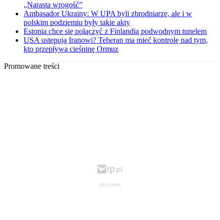
„Narasta wrogość”
Ambasador Ukrainy: W UPA byli zbrodniarze, ale i w
polskim podziemiu były takie akty
Estonia chce się połączyć z Finlandią podwodnym tunelem
USA ustępują Iranowi? Teheran ma mieć kontrolę nad tym,
kto przepływa cieśninę Ormuz
Promowane treści