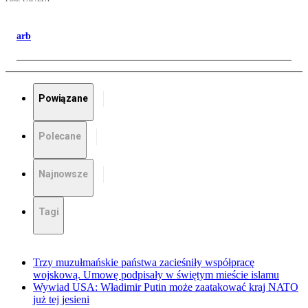
arb
Powiązane
Polecane
Najnowsze
Tagi
Trzy muzułmańskie państwa zacieśniły współpracę
wojskową. Umowę podpisały w świętym mieście islamu
Wywiad USA: Władimir Putin może zaatakować kraj NATO
już tej jesieni