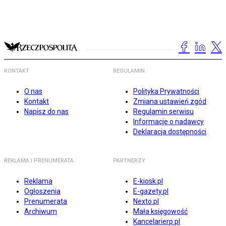
KONTAKT
REGULAMIN
O nas
Polityka Prywatności
Kontakt
Zmiana ustawień zgód
Napisz do nas
Regulamin serwisu
Informacje o nadawcy
Deklaracja dostępności
REKLAMA I PRENUMERATA
PARTNERZY
Reklama
E-kiosk.pl
Ogłoszenia
E-gazety.pl
Prenumerata
Nexto.pl
Archiwum
Mała księgowość
Kancelarierp.pl