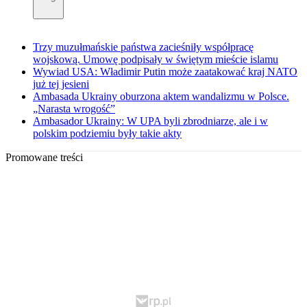
Trzy muzułmańskie państwa zacieśniły współpracę
wojskową. Umowę podpisały w świętym mieście islamu
Wywiad USA: Władimir Putin może zaatakować kraj NATO
już tej jesieni
Ambasada Ukrainy oburzona aktem wandalizmu w Polsce.
„Narasta wrogość”
Ambasador Ukrainy: W UPA byli zbrodniarze, ale i w
polskim podziemiu były takie akty
Promowane treści