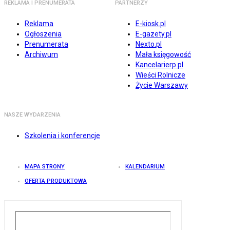
REKLAMA I PRENUMERATA
PARTNERZY
Reklama
E-kiosk.pl
Ogłoszenia
E-gazety.pl
Prenumerata
Nexto.pl
Archiwum
Mała księgowość
Kancelarierp.pl
Wieści Rolnicze
Życie Warszawy
NASZE WYDARZENIA
Szkolenia i konferencje
MAPA STRONY
KALENDARIUM
OFERTA PRODUKTOWA