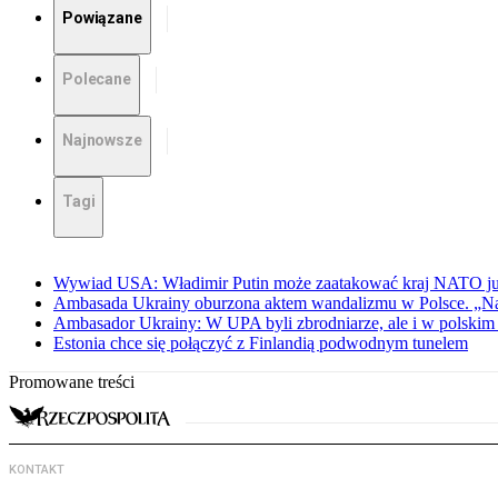
Powiązane
Polecane
Najnowsze
Tagi
Wywiad USA: Władimir Putin może zaatakować kraj NATO już 
Ambasada Ukrainy oburzona aktem wandalizmu w Polsce. „Na
Ambasador Ukrainy: W UPA byli zbrodniarze, ale i w polskim 
Estonia chce się połączyć z Finlandią podwodnym tunelem
Promowane treści
KONTAKT