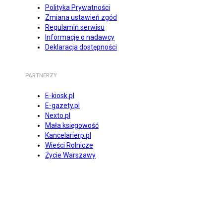
Polityka Prywatności
Zmiana ustawień zgód
Regulamin serwisu
Informacje o nadawcy
Deklaracja dostępności
PARTNERZY
E-kiosk.pl
E-gazety.pl
Nexto.pl
Mała księgowość
Kancelarierp.pl
Wieści Rolnicze
Życie Warszawy