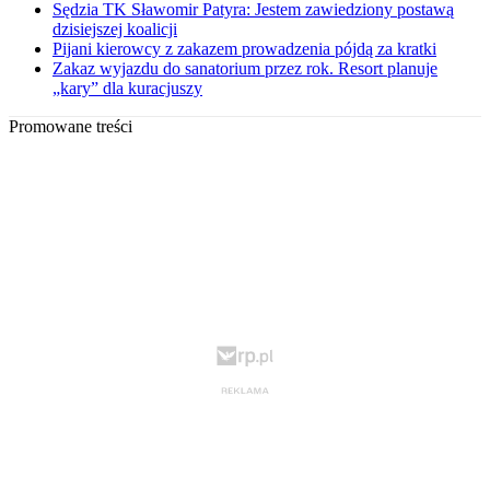
Sędzia TK Sławomir Patyra: Jestem zawiedziony postawą
dzisiejszej koalicji
Pijani kierowcy z zakazem prowadzenia pójdą za kratki
Zakaz wyjazdu do sanatorium przez rok. Resort planuje
„kary” dla kuracjuszy
Promowane treści