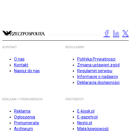
KONTAKT
REGULAMIN
O nas
Polityka Prywatności
Kontakt
Zmiana ustawień zgód
Napisz do nas
Regulamin serwisu
Informacje o nadawcy
Deklaracja dostępności
REKLAMA I PRENUMERATA
PARTNERZY
Reklama
E-kiosk.pl
Ogłoszenia
E-gazety.pl
Prenumerata
Nexto.pl
Archiwum
Mała księgowość