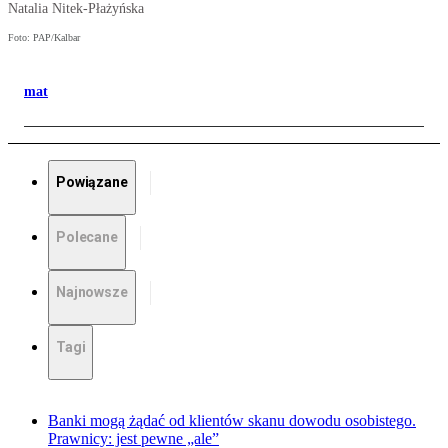
Natalia Nitek-Płażyńska
Foto: PAP/Kalbar
mat
Powiązane
Polecane
Najnowsze
Tagi
Banki mogą żądać od klientów skanu dowodu osobistego.
Prawnicy: jest pewne „ale”