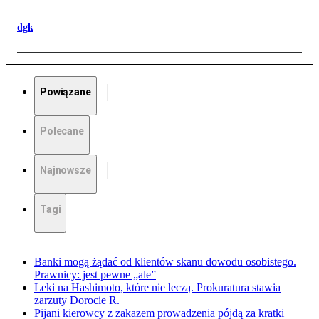
dgk
Powiązane
Polecane
Najnowsze
Tagi
Banki mogą żądać od klientów skanu dowodu osobistego.
Prawnicy: jest pewne „ale”
Leki na Hashimoto, które nie leczą. Prokuratura stawia
zarzuty Dorocie R.
Pijani kierowcy z zakazem prowadzenia pójdą za kratki