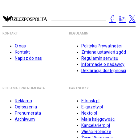
KONTAKT
REGULAMIN
O nas
Polityka Prywatności
Kontakt
Zmiana ustawień zgód
Napisz do nas
Regulamin serwisu
Informacje o nadawcy
Deklaracja dostępności
REKLAMA I PRENUMERATA
PARTNERZY
Reklama
E-kiosk.pl
Ogłoszenia
E-gazety.pl
Prenumerata
Nexto.pl
Archiwum
Mała księgowość
Kancelarierp.pl
Wieści Rolnicze
Życie Warszawy