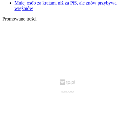
Mniej osób za kratami niż za PiS, ale znów przybywa
więźniów
Promowane treści