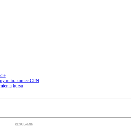
cie
nny m.in. koniec CPN
mienia kursu
REGULAMIN