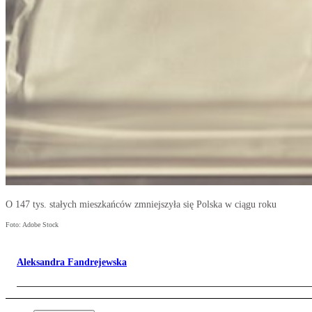
O 147 tys. stałych mieszkańców zmniejszyła się Polska w ciągu roku
Foto: Adobe Stock
Aleksandra Fandrejewska