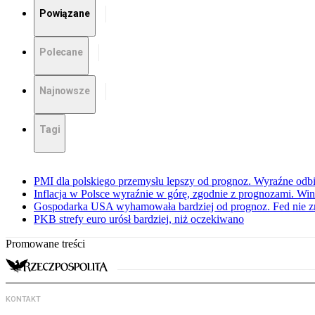
Powiązane
Polecane
Najnowsze
Tagi
PMI dla polskiego przemysłu lepszy od prognoz. Wyraźne odbi
Inflacja w Polsce wyraźnie w górę, zgodnie z prognozami. Wi
Gospodarka USA wyhamowała bardziej od prognoz. Fed nie z
PKB strefy euro urósł bardziej, niż oczekiwano
Promowane treści
KONTAKT