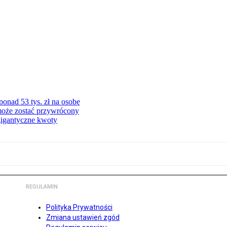
onad 53 tys. zł na osobę
może zostać przywrócony
gigantyczne kwoty
REGULAMIN
Polityka Prywatności
Zmiana ustawień zgód