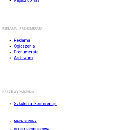
Napisz do nas
REKLAMA I PRENUMERATA
Reklama
Ogłoszenia
Prenumerata
Archiwum
NASZE WYDARZENIA
Szkolenia i konferencje
MAPA STRONY
OFERTA PRODUKTOWA