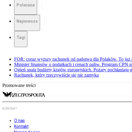
Polecane
Najnowsze
Tagi
FOR: coraz wyższy rachunek od państwa dla Polaków. To już p
Minister finansów o podatkach i cenach paliw. Program CPN 
Ogień spala budżety krajów europejskich. Pożary pochłaniają 
Rachunek, który rzeczywiście się nie zamyka
Promowane treści
KONTAKT
O nas
Kontakt