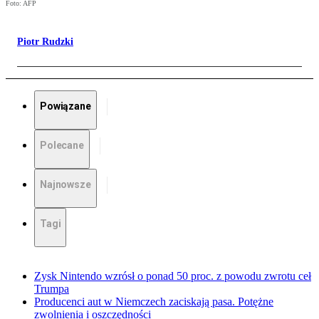
Foto: AFP
Piotr Rudzki
Powiązane
Polecane
Najnowsze
Tagi
Zysk Nintendo wzrósł o ponad 50 proc. z powodu zwrotu ceł
Trumpa
Producenci aut w Niemczech zaciskają pasa. Potężne
zwolnienia i oszczędności