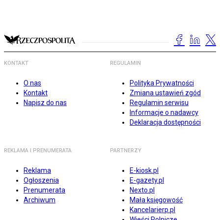
KONTAKT
REGULAMIN
O nas
Polityka Prywatności
Kontakt
Zmiana ustawień zgód
Napisz do nas
Regulamin serwisu
Informacje o nadawcy
Deklaracja dostępności
REKLAMA I PRENUMERATA
PARTNERZY
Reklama
E-kiosk.pl
Ogłoszenia
E-gazety.pl
Prenumerata
Nexto.pl
Archiwum
Mała księgowość
Kancelarierp.pl
Wieści Rolnicze