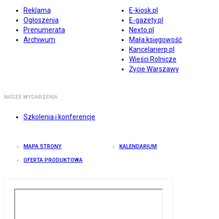
Reklama
E-kiosk.pl
Ogłoszenia
E-gazety.pl
Prenumerata
Nexto.pl
Archiwum
Mała księgowość
Kancelarierp.pl
Wieści Rolnicze
Życie Warszawy
NASZE WYDARZENIA
Szkolenia i konferencje
MAPA STRONY
KALENDARIUM
OFERTA PRODUKTOWA