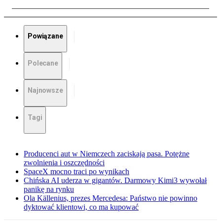
Powiązane
Polecane
Najnowsze
Tagi
Producenci aut w Niemczech zaciskają pasa. Potężne
zwolnienia i oszczędności
SpaceX mocno traci po wynikach
Chińska AI uderza w gigantów. Darmowy Kimi3 wywołał
panikę na rynku
Ola Källenius, prezes Mercedesa: Państwo nie powinno
dyktować klientowi, co ma kupować