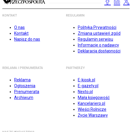
KONTAKT
REGULAMIN
O nas
Polityka Prywatności
Kontakt
Zmiana ustawień zgód
Napisz do nas
Regulamin serwisu
Informacje o nadawcy
Deklaracja dostępności
REKLAMA I PRENUMERATA
PARTNERZY
Reklama
E-kiosk.pl
Ogłoszenia
E-gazety.pl
Prenumerata
Nexto.pl
Archiwum
Mała księgowość
Kancelarierp.pl
Wieści Rolnicze
Życie Warszawy