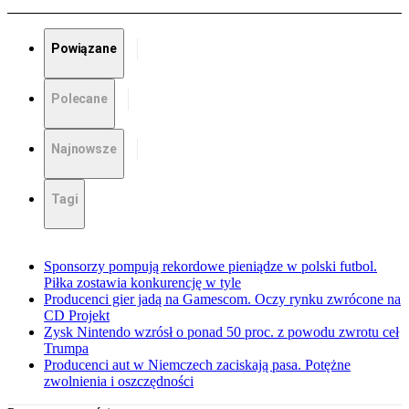
Powiązane
Polecane
Najnowsze
Tagi
Sponsorzy pompują rekordowe pieniądze w polski futbol.
Piłka zostawia konkurencję w tyle
Producenci gier jadą na Gamescom. Oczy rynku zwrócone na
CD Projekt
Zysk Nintendo wzrósł o ponad 50 proc. z powodu zwrotu ceł
Trumpa
Producenci aut w Niemczech zaciskają pasa. Potężne
zwolnienia i oszczędności