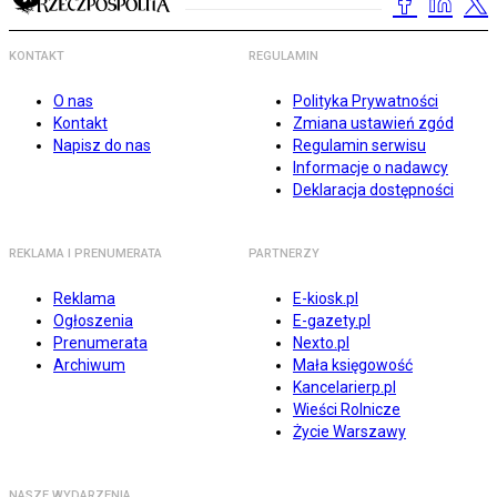
KONTAKT
REGULAMIN
O nas
Polityka Prywatności
Kontakt
Zmiana ustawień zgód
Napisz do nas
Regulamin serwisu
Informacje o nadawcy
Deklaracja dostępności
REKLAMA I PRENUMERATA
PARTNERZY
Reklama
E-kiosk.pl
Ogłoszenia
E-gazety.pl
Prenumerata
Nexto.pl
Archiwum
Mała księgowość
Kancelarierp.pl
Wieści Rolnicze
Życie Warszawy
NASZE WYDARZENIA