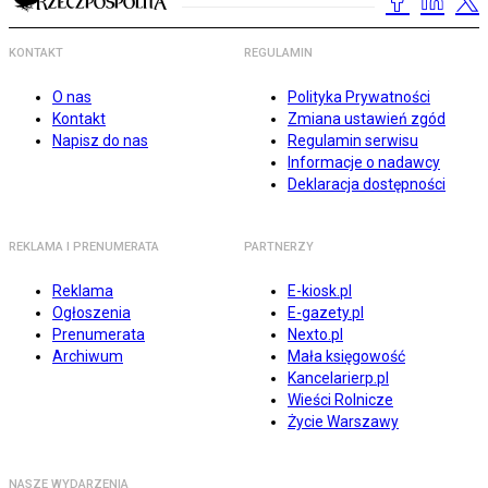
KONTAKT
REGULAMIN
O nas
Polityka Prywatności
Kontakt
Zmiana ustawień zgód
Napisz do nas
Regulamin serwisu
Informacje o nadawcy
Deklaracja dostępności
REKLAMA I PRENUMERATA
PARTNERZY
Reklama
E-kiosk.pl
Ogłoszenia
E-gazety.pl
Prenumerata
Nexto.pl
Archiwum
Mała księgowość
Kancelarierp.pl
Wieści Rolnicze
Życie Warszawy
NASZE WYDARZENIA