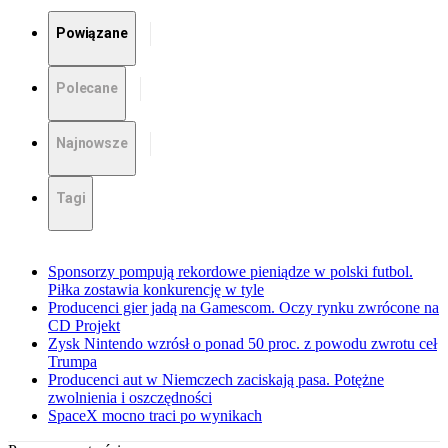
Powiązane
Polecane
Najnowsze
Tagi
Sponsorzy pompują rekordowe pieniądze w polski futbol.
Piłka zostawia konkurencję w tyle
Producenci gier jadą na Gamescom. Oczy rynku zwrócone na
CD Projekt
Zysk Nintendo wzrósł o ponad 50 proc. z powodu zwrotu ceł
Trumpa
Producenci aut w Niemczech zaciskają pasa. Potężne
zwolnienia i oszczędności
SpaceX mocno traci po wynikach