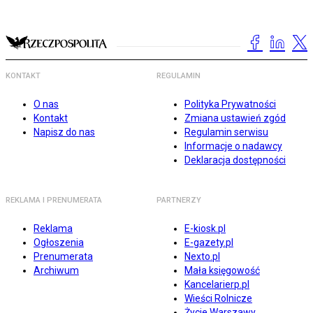
KONTAKT
REGULAMIN
O nas
Polityka Prywatności
Kontakt
Zmiana ustawień zgód
Napisz do nas
Regulamin serwisu
Informacje o nadawcy
Deklaracja dostępności
REKLAMA I PRENUMERATA
PARTNERZY
Reklama
E-kiosk.pl
Ogłoszenia
E-gazety.pl
Prenumerata
Nexto.pl
Archiwum
Mała księgowość
Kancelarierp.pl
Wieści Rolnicze
Życie Warszawy