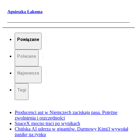
Agnieszka Łakoma
Powiązane
Polecane
Najnowsze
Tagi
Producenci aut w Niemczech zaciskają pasa. Potężne
zwolnienia i oszczędności
SpaceX mocno traci po wynikach
Chińska AI uderza w gigantów. Darmowy Kimi3 wywołał
panikę na rynku