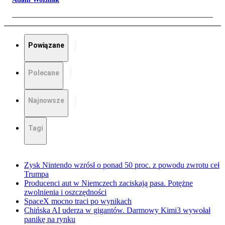
Powiązane
Polecane
Najnowsze
Tagi
Zysk Nintendo wzrósł o ponad 50 proc. z powodu zwrotu ceł
Trumpa
Producenci aut w Niemczech zaciskają pasa. Potężne
zwolnienia i oszczędności
SpaceX mocno traci po wynikach
Chińska AI uderza w gigantów. Darmowy Kimi3 wywołał
panikę na rynku