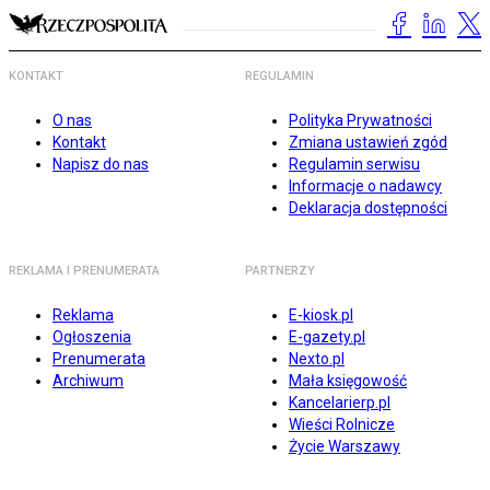
KONTAKT
REGULAMIN
O nas
Polityka Prywatności
Kontakt
Zmiana ustawień zgód
Napisz do nas
Regulamin serwisu
Informacje o nadawcy
Deklaracja dostępności
REKLAMA I PRENUMERATA
PARTNERZY
Reklama
E-kiosk.pl
Ogłoszenia
E-gazety.pl
Prenumerata
Nexto.pl
Archiwum
Mała księgowość
Kancelarierp.pl
Wieści Rolnicze
Życie Warszawy