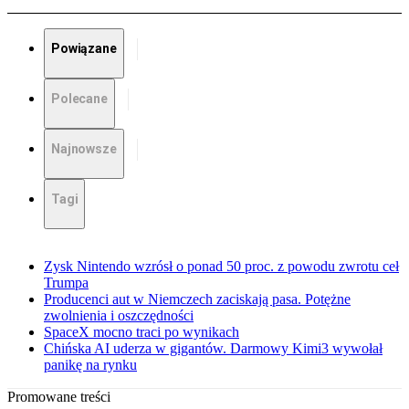
Powiązane
Polecane
Najnowsze
Tagi
Zysk Nintendo wzrósł o ponad 50 proc. z powodu zwrotu ceł
Trumpa
Producenci aut w Niemczech zaciskają pasa. Potężne
zwolnienia i oszczędności
SpaceX mocno traci po wynikach
Chińska AI uderza w gigantów. Darmowy Kimi3 wywołał
panikę na rynku
Promowane treści