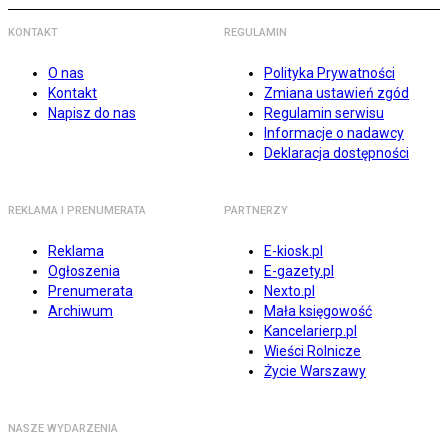
KONTAKT
REGULAMIN
O nas
Polityka Prywatności
Kontakt
Zmiana ustawień zgód
Napisz do nas
Regulamin serwisu
Informacje o nadawcy
Deklaracja dostępności
REKLAMA I PRENUMERATA
PARTNERZY
Reklama
E-kiosk.pl
Ogłoszenia
E-gazety.pl
Prenumerata
Nexto.pl
Archiwum
Mała księgowość
Kancelarierp.pl
Wieści Rolnicze
Życie Warszawy
NASZE WYDARZENIA