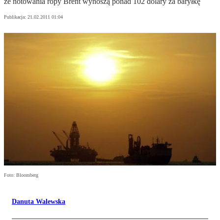
że notowania ropy Brent wynoszą ponad 102 dolary za baryłkę
Publikacja:
21.02.2011 01:04
Foto: Bloomberg
Danuta Walewska