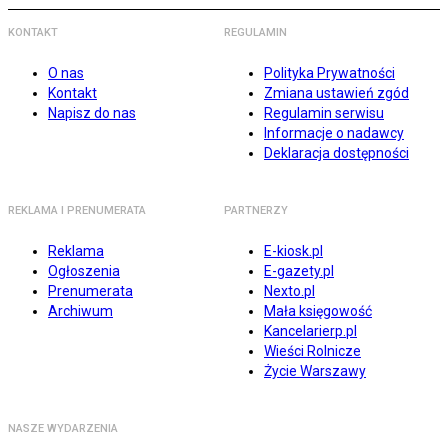
KONTAKT
REGULAMIN
O nas
Polityka Prywatności
Kontakt
Zmiana ustawień zgód
Napisz do nas
Regulamin serwisu
Informacje o nadawcy
Deklaracja dostępności
REKLAMA I PRENUMERATA
PARTNERZY
Reklama
E-kiosk.pl
Ogłoszenia
E-gazety.pl
Prenumerata
Nexto.pl
Archiwum
Mała księgowość
Kancelarierp.pl
Wieści Rolnicze
Życie Warszawy
NASZE WYDARZENIA