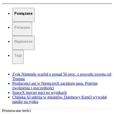
Powiązane
Polecane
Najnowsze
Tagi
Zysk Nintendo wzrósł o ponad 50 proc. z powodu zwrotu ceł
Trumpa
Producenci aut w Niemczech zaciskają pasa. Potężne
zwolnienia i oszczędności
SpaceX mocno traci po wynikach
Chińska AI uderza w gigantów. Darmowy Kimi3 wywołał
panikę na rynku
Promowane treści