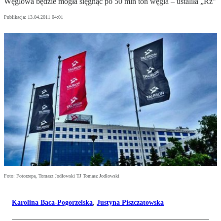
Węglowa będzie mogła sięgnąć po 50 mln ton węgla – ustaliła „Rz”
Publikacja:
13.04.2011 04:01
Foto: Fotorzepa, Tomasz Jodłowski TJ Tomasz Jodłowski
Karolina Baca-Pogorzelska
,
Justyna Piszczatowska