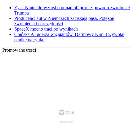
Zysk Nintendo wzrósł o ponad 50 proc. z powodu zwrotu ceł
Trumpa
Producenci aut w Niemczech zaciskają pasa. Potężne
zwolnienia i oszczędności
SpaceX mocno traci po wynikach
Chińska AI uderza w gigantów. Darmowy Kimi3 wywołał
panikę na rynku
Promowane treści