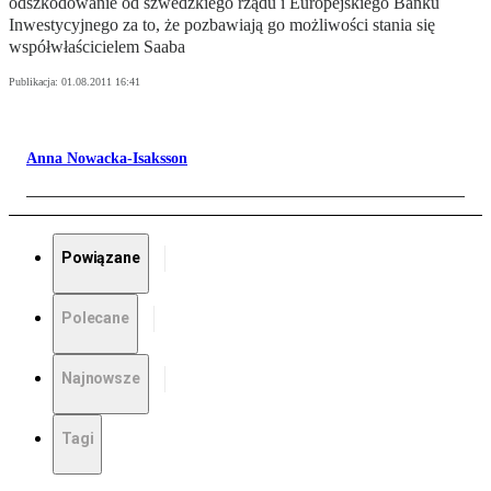
odszkodowanie od szwedzkiego rządu i Europejskiego Banku
Inwestycyjnego za to, że pozbawiają go możliwości stania się
współwłaścicielem Saaba
Publikacja:
01.08.2011 16:41
Anna Nowacka-Isaksson
Powiązane
Polecane
Najnowsze
Tagi