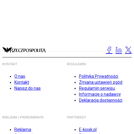
KONTAKT
REGULAMIN
O nas
Polityka Prywatności
Kontakt
Zmiana ustawień zgód
Napisz do nas
Regulamin serwisu
Informacje o nadawcy
Deklaracja dostępności
REKLAMA I PRENUMERATA
PARTNERZY
Reklama
E-kiosk.pl