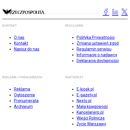
KONTAKT
REGULAMIN
O nas
Polityka Prywatności
Kontakt
Zmiana ustawień zgód
Napisz do nas
Regulamin serwisu
Informacje o nadawcy
Deklaracja dostępności
REKLAMA I PRENUMERATA
PARTNERZY
Reklama
E-kiosk.pl
Ogłoszenia
E-gazety.pl
Prenumerata
Nexto.pl
Archiwum
Mała księgowość
Kancelarierp.pl
Wieści Rolnicze
Życie Warszawy