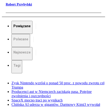
Robert Przybylski
Powiązane
Polecane
Najnowsze
Tagi
Zysk Nintendo wzrósł o ponad 50 proc. z powodu zwrotu ceł
Trumpa
Producenci aut w Niemczech zaciskają pasa. Potężne
zwolnienia i oszczędności
SpaceX mocno traci po wynikach
Chińska AI uderza w gigantów. Darmowy Kimi3 wywołał