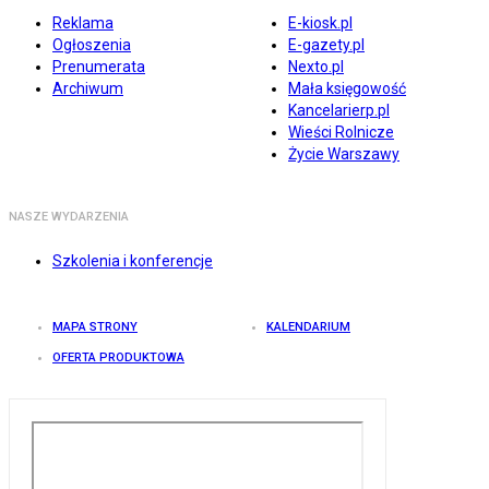
Reklama
E-kiosk.pl
Ogłoszenia
E-gazety.pl
Prenumerata
Nexto.pl
Archiwum
Mała księgowość
Kancelarierp.pl
Wieści Rolnicze
Życie Warszawy
NASZE WYDARZENIA
Szkolenia i konferencje
MAPA STRONY
KALENDARIUM
OFERTA PRODUKTOWA