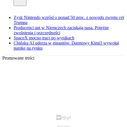
Zysk Nintendo wzrósł o ponad 50 proc. z powodu zwrotu ceł
Trumpa
Producenci aut w Niemczech zaciskają pasa. Potężne
zwolnienia i oszczędności
SpaceX mocno traci po wynikach
Chińska AI uderza w gigantów. Darmowy Kimi3 wywołał
panikę na rynku
Promowane treści