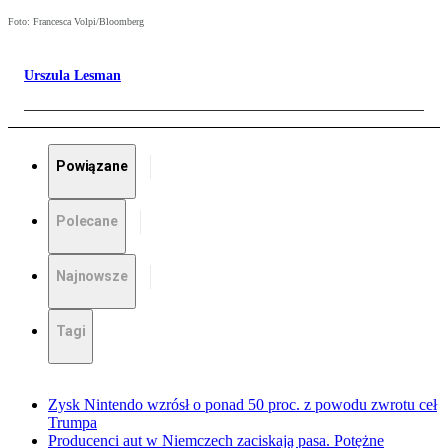
Foto: Francesca Volpi/Bloomberg
Urszula Lesman
Powiązane
Polecane
Najnowsze
Tagi
Zysk Nintendo wzrósł o ponad 50 proc. z powodu zwrotu ceł
Trumpa
Producenci aut w Niemczech zaciskają pasa. Potężne