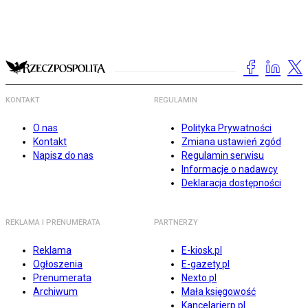
KONTAKT
REGULAMIN
O nas
Polityka Prywatności
Kontakt
Zmiana ustawień zgód
Napisz do nas
Regulamin serwisu
Informacje o nadawcy
Deklaracja dostępności
REKLAMA I PRENUMERATA
PARTNERZY
Reklama
E-kiosk.pl
Ogłoszenia
E-gazety.pl
Prenumerata
Nexto.pl
Archiwum
Mała księgowość
Kancelarierp.pl