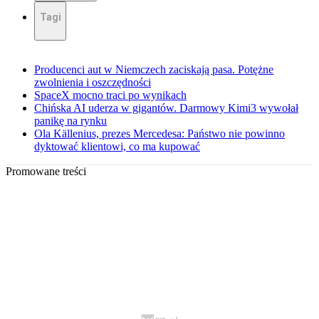
Tagi
Producenci aut w Niemczech zaciskają pasa. Potężne
zwolnienia i oszczędności
SpaceX mocno traci po wynikach
Chińska AI uderza w gigantów. Darmowy Kimi3 wywołał
panikę na rynku
Ola Källenius, prezes Mercedesa: Państwo nie powinno
dyktować klientowi, co ma kupować
Promowane treści