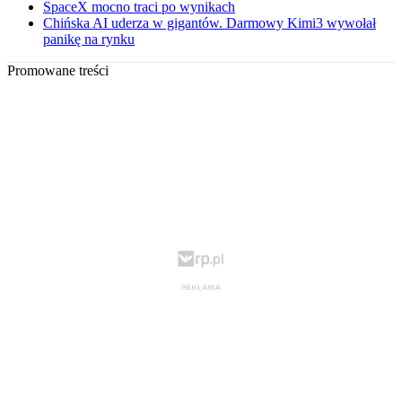
SpaceX mocno traci po wynikach
Chińska AI uderza w gigantów. Darmowy Kimi3 wywołał
panikę na rynku
Promowane treści