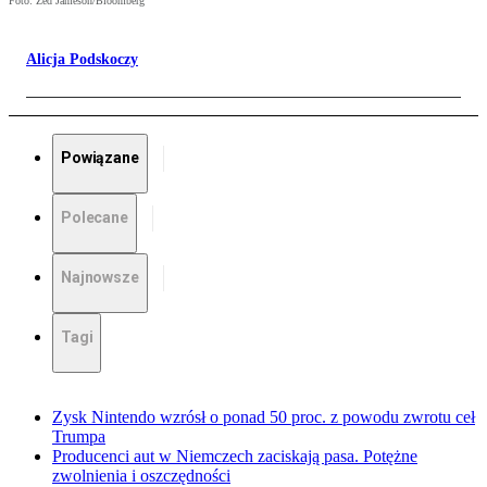
Foto: Zed Jameson/Bloomberg
Alicja Podskoczy
Powiązane
Polecane
Najnowsze
Tagi
Zysk Nintendo wzrósł o ponad 50 proc. z powodu zwrotu ceł
Trumpa
Producenci aut w Niemczech zaciskają pasa. Potężne
zwolnienia i oszczędności