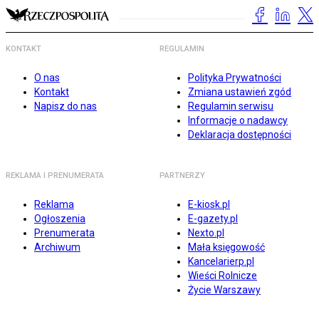
KONTAKT
REGULAMIN
O nas
Polityka Prywatności
Kontakt
Zmiana ustawień zgód
Napisz do nas
Regulamin serwisu
Informacje o nadawcy
Deklaracja dostępności
REKLAMA I PRENUMERATA
PARTNERZY
Reklama
E-kiosk.pl
Ogłoszenia
E-gazety.pl
Prenumerata
Nexto.pl
Archiwum
Mała księgowość
Kancelarierp.pl
Wieści Rolnicze
Życie Warszawy