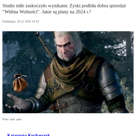
Studio mile zaskoczyło wynikami. Zyski podbiła dobra sprzedaż
"Widma Wolności". Jakie są plany na 2024 r.?
Publikacja:
29.11.2023 14:53
Foto: mat. pras.
Katarzyna Kucharczyk