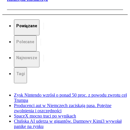
Powiązane
Polecane
Najnowsze
Tagi
Zysk Nintendo wzrósł o ponad 50 proc. z powodu zwrotu ceł
Trumpa
Producenci aut w Niemczech zaciskają pasa. Potężne
zwolnienia i oszczędności
SpaceX mocno traci po wynikach
Chińska AI uderza w gigantów. Darmowy Kimi3 wywołał
panikę na rynku