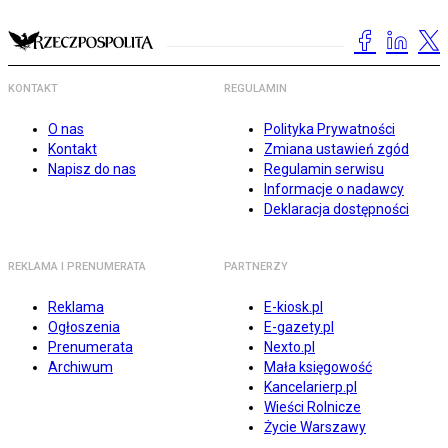
KONTAKT
REGULAMIN
O nas
Polityka Prywatności
Kontakt
Zmiana ustawień zgód
Napisz do nas
Regulamin serwisu
Informacje o nadawcy
Deklaracja dostępności
REKLAMA I PRENUMERATA
PARTNERZY
Reklama
E-kiosk.pl
Ogłoszenia
E-gazety.pl
Prenumerata
Nexto.pl
Archiwum
Mała księgowość
Kancelarierp.pl
Wieści Rolnicze
Życie Warszawy