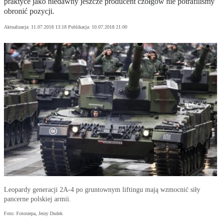
praktyce jako niedawny jeszcze producent czołgów nie potrafiliśmy
obronić pozycji.
Aktualizacja:
11.07.2018 13:18
Publikacja:
10.07.2018 21:00
Leopardy generacji 2A-4 po gruntownym liftingu mają wzmocnić siły
pancerne polskiej armii.
Foto: Fotorzepa, Jerzy Dudek