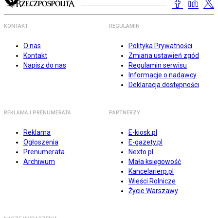
KONTAKT
REGULAMIN
O nas
Polityka Prywatności
Kontakt
Zmiana ustawień zgód
Napisz do nas
Regulamin serwisu
Informacje o nadawcy
Deklaracja dostępności
REKLAMA I PRENUMERATA
PARTNERZY
Reklama
E-kiosk.pl
Ogłoszenia
E-gazety.pl
Prenumerata
Nexto.pl
Archiwum
Mała księgowość
Kancelarierp.pl
Wieści Rolnicze
Życie Warszawy