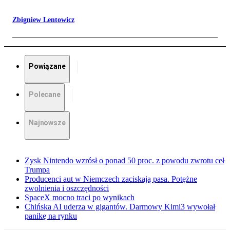
Zbigniew Lentowicz
Powiązane
Polecane
Najnowsze
Zysk Nintendo wzrósł o ponad 50 proc. z powodu zwrotu ceł
Trumpa
Producenci aut w Niemczech zaciskają pasa. Potężne
zwolnienia i oszczędności
SpaceX mocno traci po wynikach
Chińska AI uderza w gigantów. Darmowy Kimi3 wywołał
panikę na rynku