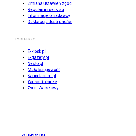
Zmiana ustawień zgód
Regulamin serwisu
Informacje o nadawcy
Deklaracja dostępności
PARTNERZY
E-kiosk.pl
E-gazety.pl
Nexto.pl
Mała księgowość
Kancelarierp.pl
Wieści Rolnicze
Życie Warszawy
KALENDARIUM