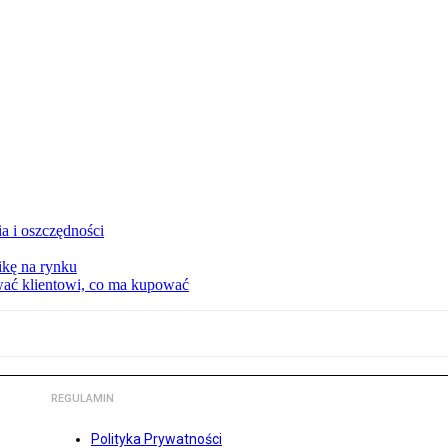
a i oszczędności
kę na rynku
wać klientowi, co ma kupować
REGULAMIN
Polityka Prywatności