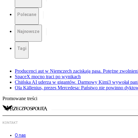
Polecane
Najnowsze
Tagi
Producenci aut w Niemczech zaciskają pasa. Potężne zwolnieni
SpaceX mocno traci po wynikach
Chińska AI uderza w gigantów. Darmowy Kimi3 wywołał pani
Ola Källenius, prezes Mercedesa: Państwo nie powinno dykto
Promowane treści
KONTAKT
O nas