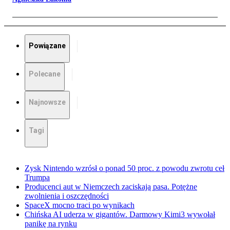
Powiązane
Polecane
Najnowsze
Tagi
Zysk Nintendo wzrósł o ponad 50 proc. z powodu zwrotu ceł
Trumpa
Producenci aut w Niemczech zaciskają pasa. Potężne
zwolnienia i oszczędności
SpaceX mocno traci po wynikach
Chińska AI uderza w gigantów. Darmowy Kimi3 wywołał
panikę na rynku