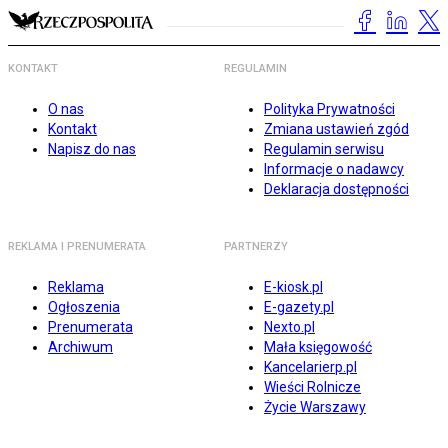
KONTAKT
REGULAMIN
O nas
Polityka Prywatności
Kontakt
Zmiana ustawień zgód
Napisz do nas
Regulamin serwisu
Informacje o nadawcy
Deklaracja dostępności
REKLAMA I PRENUMERATA
PARTNERZY
Reklama
E-kiosk.pl
Ogłoszenia
E-gazety.pl
Prenumerata
Nexto.pl
Archiwum
Mała księgowość
Kancelarierp.pl
Wieści Rolnicze
Życie Warszawy