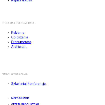
Napisz do nas
REKLAMA I PRENUMERATA
Reklama
Ogłoszenia
Prenumerata
Archiwum
NASZE WYDARZENIA
Szkolenia i konferencje
MAPA STRONY
OFERTA PRODUKTOWA