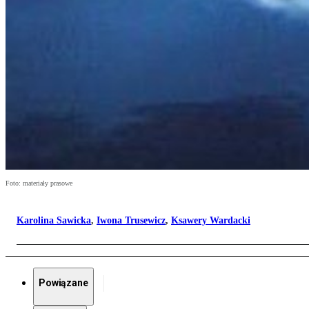
Foto: materiały prasowe
Karolina Sawicka
,
Iwona Trusewicz
,
Ksawery Wardacki
Powiązane