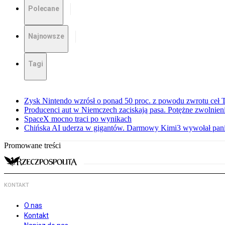
Polecane
Najnowsze
Tagi
Zysk Nintendo wzrósł o ponad 50 proc. z powodu zwrotu ceł
Producenci aut w Niemczech zaciskają pasa. Potężne zwolnieni
SpaceX mocno traci po wynikach
Chińska AI uderza w gigantów. Darmowy Kimi3 wywołał pani
Promowane treści
KONTAKT
O nas
Kontakt