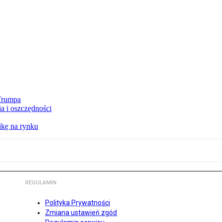
 Trumpa
a i oszczędności
kę na rynku
REGULAMIN
Polityka Prywatności
Zmiana ustawień zgód