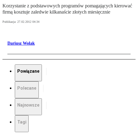
Ko­rzy­sta­nie z pod­sta­wo­wych pro­gra­mów po­ma­ga­ją­cych kie­ro­wać
fir­mą kosz­tu­je za­le­d­wie kil­ka­na­ście zło­tych mie­sięcz­nie
Publikacja:
27.02.2012 04:34
Dariusz Wolak
Powiązane
Polecane
Najnowsze
Tagi