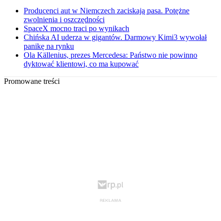
Producenci aut w Niemczech zaciskają pasa. Potężne
zwolnienia i oszczędności
SpaceX mocno traci po wynikach
Chińska AI uderza w gigantów. Darmowy Kimi3 wywołał
panikę na rynku
Ola Källenius, prezes Mercedesa: Państwo nie powinno
dyktować klientowi, co ma kupować
Promowane treści