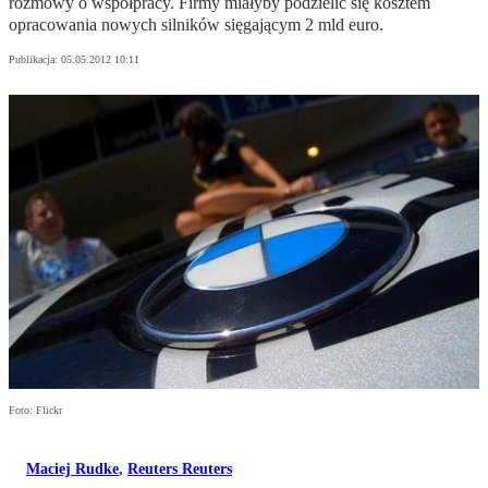
rozmowy o współpracy. Firmy miałyby podzielić się kosztem
opracowania nowych silników sięgającym 2 mld euro.
Publikacja:
05.05.2012 10:11
Foto: Flickr
Maciej Rudke
,
Reuters Reuters