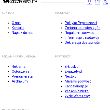
KONTAKT
REGULAMIN
O nas
Polityka Prywatności
Kontakt
Zmiana ustawień zgód
Napisz do nas
Regulamin serwisu
Informacje o nadawcy
Deklaracja dostępności
REKLAMA I PRENUMERATA
PARTNERZY
Reklama
E-kiosk.pl
Ogłoszenia
E-gazety.pl
Prenumerata
Nexto.pl
Archiwum
Mała księgowość
Kancelarierp.pl
Wieści Rolnicze
Życie Warszawy