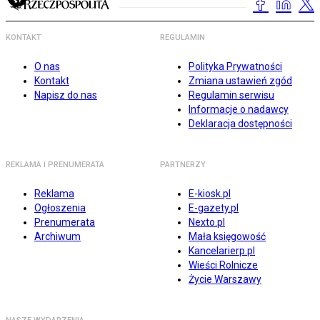
KONTAKT
REGULAMIN
O nas
Polityka Prywatności
Kontakt
Zmiana ustawień zgód
Napisz do nas
Regulamin serwisu
Informacje o nadawcy
Deklaracja dostępności
REKLAMA I PRENUMERATA
PARTNERZY
Reklama
E-kiosk.pl
Ogłoszenia
E-gazety.pl
Prenumerata
Nexto.pl
Archiwum
Mała księgowość
Kancelarierp.pl
Wieści Rolnicze
Życie Warszawy