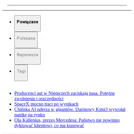
Powiązane
Polecane
Najnowsze
Tagi
Producenci aut w Niemczech zaciskają pasa. Potężne
zwolnienia i oszczędności
SpaceX mocno traci po wynikach
Chińska AI uderza w gigantów. Darmowy Kimi3 wywołał
panikę na rynku
Ola Källenius, prezes Mercedesa: Państwo nie powinno
dyktować klientowi, co ma kupować