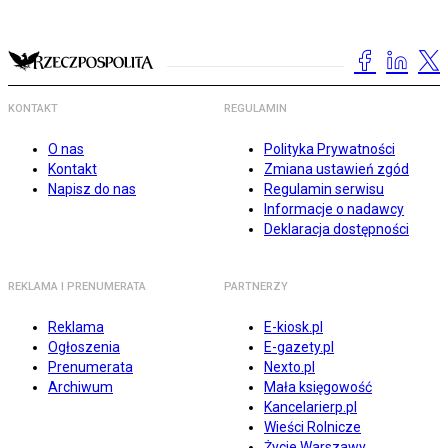
KONTAKT
REGULAMIN
O nas
Polityka Prywatności
Kontakt
Zmiana ustawień zgód
Napisz do nas
Regulamin serwisu
Informacje o nadawcy
Deklaracja dostępności
REKLAMA I PRENUMERATA
PARTNERZY
Reklama
E-kiosk.pl
Ogłoszenia
E-gazety.pl
Prenumerata
Nexto.pl
Archiwum
Mała księgowość
Kancelarierp.pl
Wieści Rolnicze
Życie Warszawy