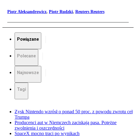
Piotr Aleksandrowicz
,
Piotr Rudzki
,
Reuters Reuters
Powiązane
Polecane
Najnowsze
Tagi
Zysk Nintendo wzrósł o ponad 50 proc. z powodu zwrotu ceł
Trumpa
Producenci aut w Niemczech zaciskają pasa. Potężne
zwolnienia i oszczędności
SpaceX mocno traci po wynikach