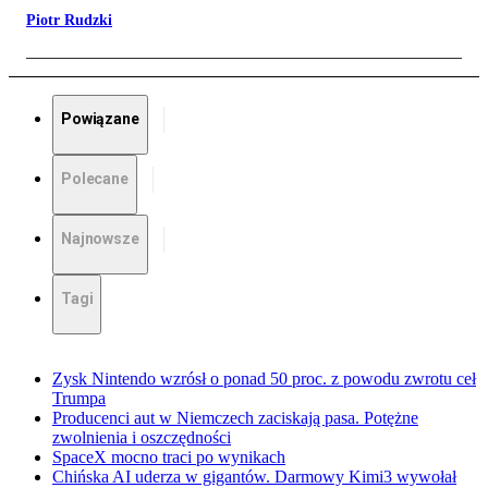
Piotr Rudzki
Powiązane
Polecane
Najnowsze
Tagi
Zysk Nintendo wzrósł o ponad 50 proc. z powodu zwrotu ceł
Trumpa
Producenci aut w Niemczech zaciskają pasa. Potężne
zwolnienia i oszczędności
SpaceX mocno traci po wynikach
Chińska AI uderza w gigantów. Darmowy Kimi3 wywołał