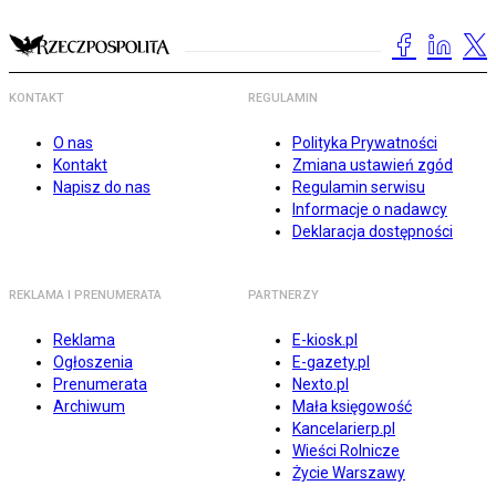
KONTAKT
REGULAMIN
O nas
Polityka Prywatności
Kontakt
Zmiana ustawień zgód
Napisz do nas
Regulamin serwisu
Informacje o nadawcy
Deklaracja dostępności
REKLAMA I PRENUMERATA
PARTNERZY
Reklama
E-kiosk.pl
Ogłoszenia
E-gazety.pl
Prenumerata
Nexto.pl
Archiwum
Mała księgowość
Kancelarierp.pl
Wieści Rolnicze
Życie Warszawy