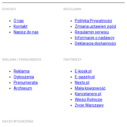
KONTAKT
REGULAMIN
O nas
Polityka Prywatności
Kontakt
Zmiana ustawień zgód
Napisz do nas
Regulamin serwisu
Informacje o nadawcy
Deklaracja dostępności
REKLAMA I PRENUMERATA
PARTNERZY
Reklama
E-kiosk.pl
Ogłoszenia
E-gazety.pl
Prenumerata
Nexto.pl
Archiwum
Mała księgowość
Kancelarierp.pl
Wieści Rolnicze
Życie Warszawy
NASZE WYDARZENIA