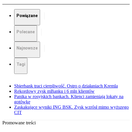
Powiązane
Polecane
Najnowsze
Tagi
Sbierbank traci cierpliwość. Ostro o działaniach Kremla
Rekordowy zysk mBanku i 6 mln klientów
Panika w rosyjskich bankach. Klienci zamieniają lokaty na
gotówkę
Zaskakujące wyniki ING BSK. Zysk wzrósł mimo wyższego
CIT
Promowane treści