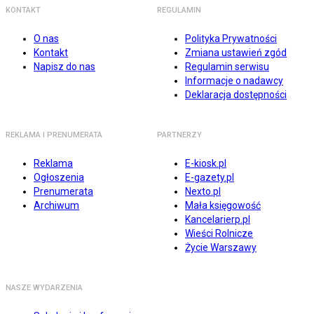
KONTAKT
REGULAMIN
O nas
Polityka Prywatności
Kontakt
Zmiana ustawień zgód
Napisz do nas
Regulamin serwisu
Informacje o nadawcy
Deklaracja dostępności
REKLAMA I PRENUMERATA
PARTNERZY
Reklama
E-kiosk.pl
Ogłoszenia
E-gazety.pl
Prenumerata
Nexto.pl
Archiwum
Mała księgowość
Kancelarierp.pl
Wieści Rolnicze
Życie Warszawy
NASZE WYDARZENIA