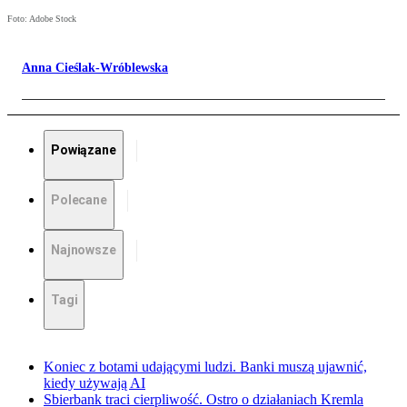
Foto: Adobe Stock
Anna Cieślak-Wróblewska
Powiązane
Polecane
Najnowsze
Tagi
Koniec z botami udającymi ludzi. Banki muszą ujawnić,
kiedy używają AI
Sbierbank traci cierpliwość. Ostro o działaniach Kremla