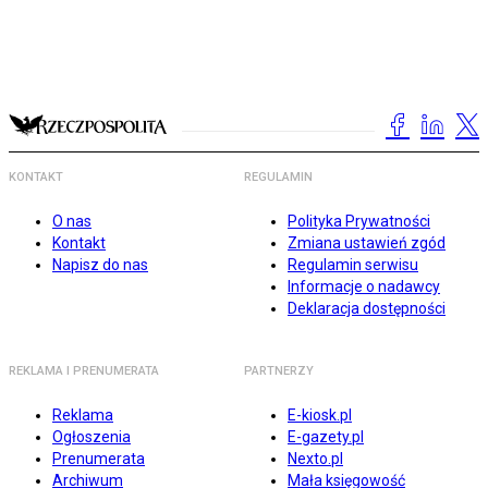
KONTAKT
REGULAMIN
O nas
Polityka Prywatności
Kontakt
Zmiana ustawień zgód
Napisz do nas
Regulamin serwisu
Informacje o nadawcy
Deklaracja dostępności
REKLAMA I PRENUMERATA
PARTNERZY
Reklama
E-kiosk.pl
Ogłoszenia
E-gazety.pl
Prenumerata
Nexto.pl
Archiwum
Mała księgowość