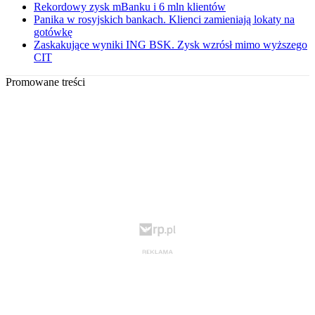
Rekordowy zysk mBanku i 6 mln klientów
Panika w rosyjskich bankach. Klienci zamieniają lokaty na
gotówkę
Zaskakujące wyniki ING BSK. Zysk wzrósł mimo wyższego
CIT
Promowane treści