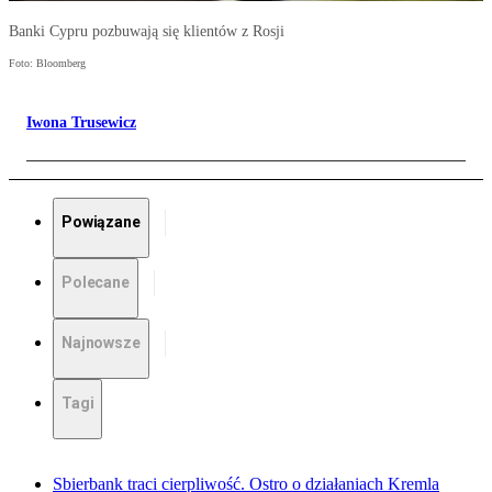
Banki Cypru pozbuwają się klientów z Rosji
Foto: Bloomberg
Iwona Trusewicz
Powiązane
Polecane
Najnowsze
Tagi
Sbierbank traci cierpliwość. Ostro o działaniach Kremla