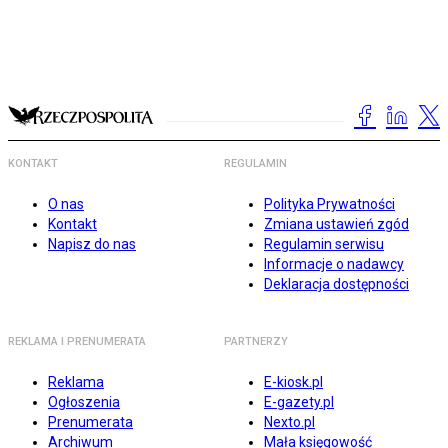
KONTAKT
REGULAMIN
O nas
Polityka Prywatności
Kontakt
Zmiana ustawień zgód
Napisz do nas
Regulamin serwisu
Informacje o nadawcy
Deklaracja dostępności
REKLAMA I PRENUMERATA
PARTNERZY
Reklama
E-kiosk.pl
Ogłoszenia
E-gazety.pl
Prenumerata
Nexto.pl
Archiwum
Mała księgowość