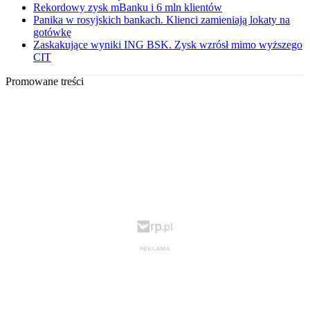
Rekordowy zysk mBanku i 6 mln klientów
Panika w rosyjskich bankach. Klienci zamieniają lokaty na
gotówkę
Zaskakujące wyniki ING BSK. Zysk wzrósł mimo wyższego
CIT
Promowane treści