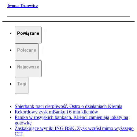
Iwona Trusewicz
Powiązane
Polecane
Najnowsze
Tagi
Sbierbank traci cierpliwość. Ostro o działaniach Kremla
Rekordowy zysk mBanku i 6 mln klientów
Panika w rosyjskich bankach. Klienci zamieniają lokaty na
gotówkę
Zaskakujące wyniki ING BSK. Zysk wzrósł mimo wyższego
CIT