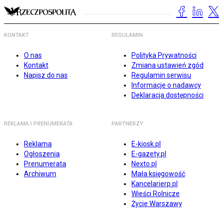
KONTAKT
REGULAMIN
O nas
Polityka Prywatności
Kontakt
Zmiana ustawień zgód
Napisz do nas
Regulamin serwisu
Informacje o nadawcy
Deklaracja dostępności
REKLAMA I PRENUMERATA
PARTNERZY
Reklama
E-kiosk.pl
Ogłoszenia
E-gazety.pl
Prenumerata
Nexto.pl
Archiwum
Mała księgowość
Kancelarierp.pl
Wieści Rolnicze
Życie Warszawy