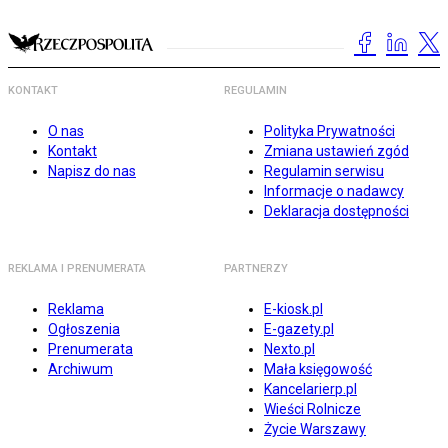
KONTAKT
REGULAMIN
O nas
Polityka Prywatności
Kontakt
Zmiana ustawień zgód
Napisz do nas
Regulamin serwisu
Informacje o nadawcy
Deklaracja dostępności
REKLAMA I PRENUMERATA
PARTNERZY
Reklama
E-kiosk.pl
Ogłoszenia
E-gazety.pl
Prenumerata
Nexto.pl
Archiwum
Mała księgowość
Kancelarierp.pl
Wieści Rolnicze
Życie Warszawy