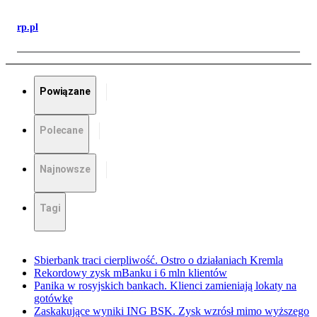
rp.pl
Powiązane
Polecane
Najnowsze
Tagi
Sbierbank traci cierpliwość. Ostro o działaniach Kremla
Rekordowy zysk mBanku i 6 mln klientów
Panika w rosyjskich bankach. Klienci zamieniają lokaty na
gotówkę
Zaskakujące wyniki ING BSK. Zysk wzrósł mimo wyższego