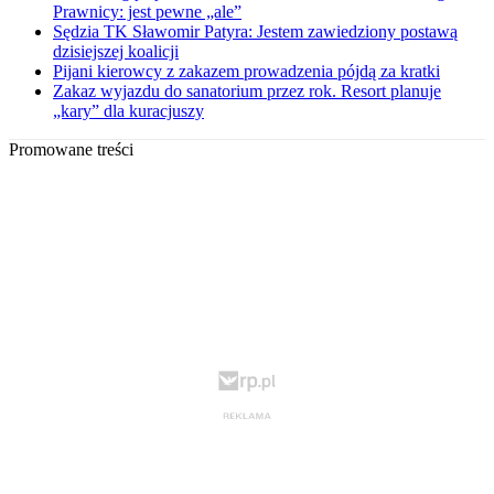
Prawnicy: jest pewne „ale”
Sędzia TK Sławomir Patyra: Jestem zawiedziony postawą
dzisiejszej koalicji
Pijani kierowcy z zakazem prowadzenia pójdą za kratki
Zakaz wyjazdu do sanatorium przez rok. Resort planuje
„kary” dla kuracjuszy
Promowane treści