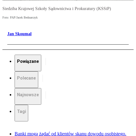
Siedziba Krajowej Szkoły Sądownictwa i Prokuratury (KSSiP)
Foto: PAP/Jacek Bednarczyk
Jan Skoumal
Powiązane
Polecane
Najnowsze
Tagi
Banki mogą żądać od klientów skanu dowodu osobistego.