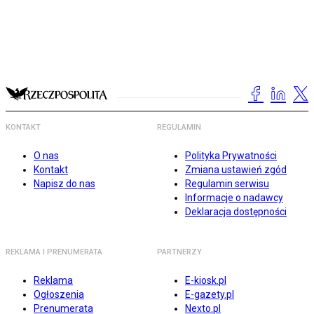
KONTAKT
REGULAMIN
O nas
Polityka Prywatności
Kontakt
Zmiana ustawień zgód
Napisz do nas
Regulamin serwisu
Informacje o nadawcy
Deklaracja dostępności
REKLAMA I PRENUMERATA
PARTNERZY
Reklama
E-kiosk.pl
Ogłoszenia
E-gazety.pl
Prenumerata
Nexto.pl