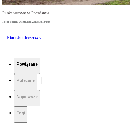
Punkt testowy w Poczdamie
Foto: Soeren Stache/dpa-Zentralbild/dpa
Piotr Jendroszczyk
Powiązane
Polecane
Najnowsze
Tagi