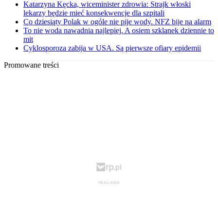
Katarzyna Kęcka, wiceminister zdrowia: Strajk włoski
lekarzy będzie mieć konsekwencje dla szpitali
Co dziesiąty Polak w ogóle nie pije wody. NFZ bije na alarm
To nie woda nawadnia najlepiej. A osiem szklanek dziennie to
mit
Cyklosporoza zabija w USA. Są pierwsze ofiary epidemii
Promowane treści