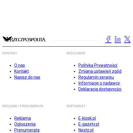
KONTAKT
REGULAMIN
O nas
Polityka Prywatności
Kontakt
Zmiana ustawień zgód
Napisz do nas
Regulamin serwisu
Informacje o nadawcy
Deklaracja dostępności
REKLAMA I PRENUMERATA
PARTNERZY
Reklama
E-kiosk.pl
Ogłoszenia
E-gazety.pl
Prenumerata
Nexto.pl