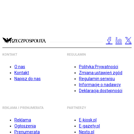
KONTAKT
REGULAMIN
O nas
Polityka Prywatności
Kontakt
Zmiana ustawień zgód
Napisz do nas
Regulamin serwisu
Informacje o nadawcy
Deklaracja dostępności
REKLAMA I PRENUMERATA
PARTNERZY
Reklama
E-kiosk.pl
Ogłoszenia
E-gazety.pl
Prenumerata
Nexto.pl