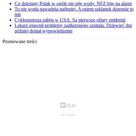
Co dziesiąty Polak w ogóle nie pije wody. NFZ bije na alarm
To nie woda nawadnia najlepiej. A osiem szklanek dziennie to
mit
Cyklosporoza zabija w USA. Są pierwsze ofiary epidemii
Lekarz ujawnił problemy zadłużonego szpitala. Dziewięć dni
później dostał wypowiedzenie
Promowane treści