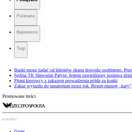
Polecane
Najnowsze
Tagi
Banki mogą żądać od klientów skanu dowodu osobistego. Praw
Sędzia TK Sławomir Patyra: Jestem zawiedziony postawą dzisiej
Pijani kierowcy z zakazem prowadzenia pójdą za kratki
Zakaz wyjazdu do sanatorium przez rok. Resort planuje „kary”
Promowane treści
KONTAKT
O nas