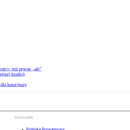
nicy: jest pewne „ale”
szej koalicji
 dla kuracjuszy
REGULAMIN
Polityka Prywatności