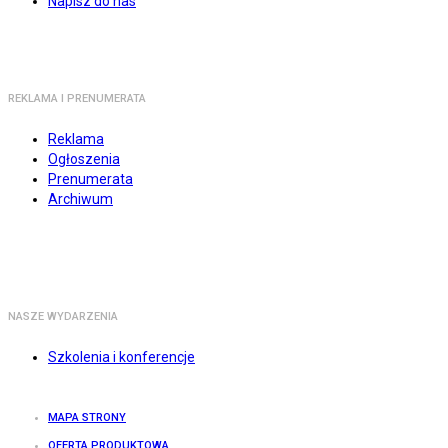
Napisz do nas
REKLAMA I PRENUMERATA
Reklama
Ogłoszenia
Prenumerata
Archiwum
NASZE WYDARZENIA
Szkolenia i konferencje
MAPA STRONY
OFERTA PRODUKTOWA