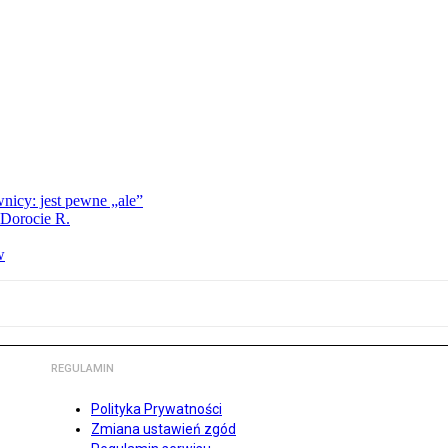
nicy: jest pewne „ale”
 Dorocie R.
w
REGULAMIN
Polityka Prywatności
Zmiana ustawień zgód