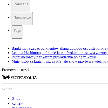
Polecane
Najnowsze
Tagi
Banki mogą żądać od klientów skanu dowodu osobistego. Praw
Leki na Hashimoto, które nie leczą. Prokuratura stawia zarzuty
Pijani kierowcy z zakazem prowadzenia pójdą za kratki
Mniej osób za kratami niż za PiS, ale znów przybywa więźnió
Promowane treści
KONTAKT
O nas
Kontakt