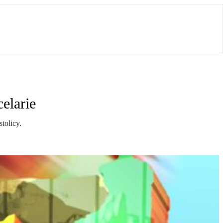
elarie
tolicy.