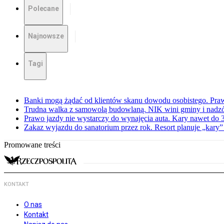
Polecane
Najnowsze
Tagi
Banki mogą żądać od klientów skanu dowodu osobistego. Praw
Trudna walka z samowolą budowlaną. NIK wini gminy i nadzór
Prawo jazdy nie wystarczy do wynajęcia auta. Kary nawet do 30
Zakaz wyjazdu do sanatorium przez rok. Resort planuje „kary”
Promowane treści
KONTAKT
O nas
Kontakt