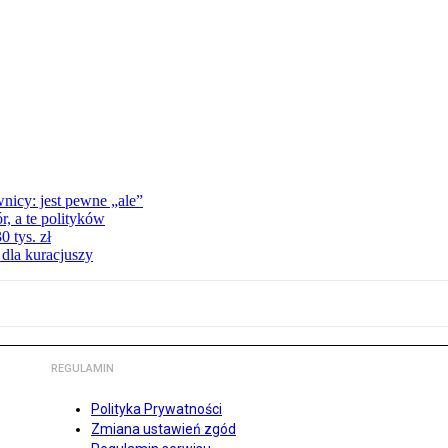
nicy: jest pewne „ale”
, a te polityków
 tys. zł
 dla kuracjuszy
REGULAMIN
Polityka Prywatności
Zmiana ustawień zgód