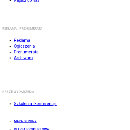
Napisz do nas
REKLAMA I PRENUMERATA
Reklama
Ogłoszenia
Prenumerata
Archiwum
NASZE WYDARZENIA
Szkolenia i konferencje
MAPA STRONY
OFERTA PRODUKTOWA